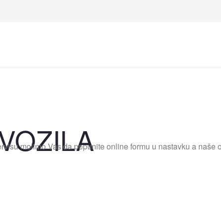
 VOZILA
ervisu molimo Vas da popunite online formu u nastavku a naše 