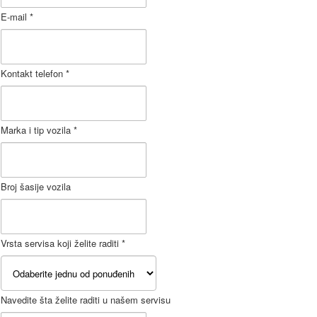
E-mail *
Kontakt telefon *
Marka i tip vozila *
Broj šasije vozila
Vrsta servisa koji želite raditi *
Navedite šta želite raditi u našem servisu