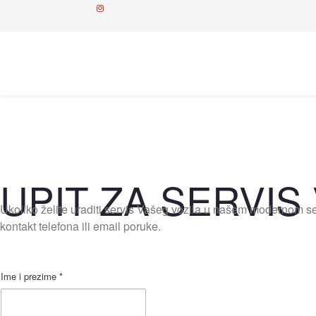
UPIT ZA SERVIS
Ukoliko želite uraditi servis Vašeg vozila u našem modernom s
kontakt telefona ili email poruke.
Ime i prezime *