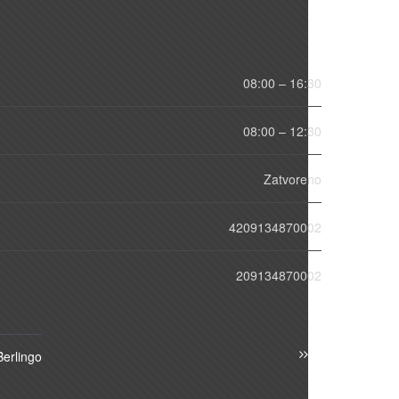
08:00 – 16:30
08:00 – 12:30
Zatvoreno
4209134870002
209134870002
Berlingo