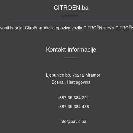
CITROEN.ba
ovosti
Istorijat Citroën-a
Akcije opoziva vozila
CITROËN servis
CITROËN
Kontakt informacije
Ljepunice bb, 75212 Mramor
Bosna i Hercegovina
+387 35 384 291
+387 35 384 488
info@pavic.ba