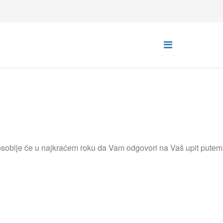
osoblje će u najkraćem roku da Vam odgovori na Vaš upit putem