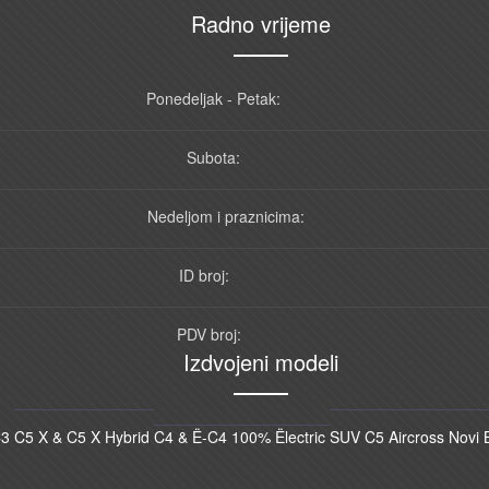
Radno vrijeme
Ponedeljak - Petak:
Subota:
Nedeljom i praznicima:
ID broj:
PDV broj:
Izdvojeni modeli
C3
C5 X & C5 X Hybrid
C4 & Ë-C4 100% Ëlectric
SUV C5 Aircross
Novi 